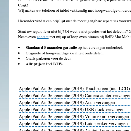
Cuijk!
Wij maken uw telefoon of tablet vakkundig met hoogwaardige onderdel
Hieronder vind u een prijslijst met de meest gangbare reparaties voor u
Staat uw reparatie er niet bij? Of weet u niet precies wat het defect is?
Neem even
contact
met mij op of loop even binnen bij BelEdMar Mobi
Standaard 3 maanden garantie
op het vervangen onderdeel.
Originele of hoogwaardige kwaliteit onderdelen.
Gratis parkeren voor de deur.
Alle prijzen incl BTW.
Apple iPad Air 3e generatie (2019) Touchscreen (incl LCD)
Apple iPad Air 3e generatie (2019) Camera achter vervange
Apple iPad Air 3e generatie (2019) Accu vervangen
Apple iPad Air 3e generatie (2019) USB dock vervangen
Apple iPad Air 3e generatie (2019) Volumeknop vervangen
Apple iPad Air 3e generatie (2019) Luidspeaker vervangen
Apple iPad Air 3e generatie (2019) Aan/uit knop vervangen