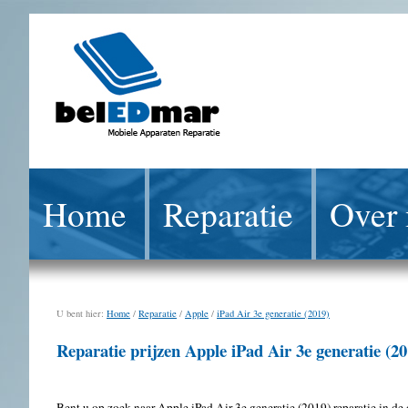
Home
Reparatie
Over 
U bent hier:
Home
/
Reparatie
/
Apple
/
iPad Air 3e generatie (2019)
Reparatie prijzen Apple iPad Air 3e generatie (20
Bent u op zoek naar Apple iPad Air 3e generatie (2019) reparatie in de