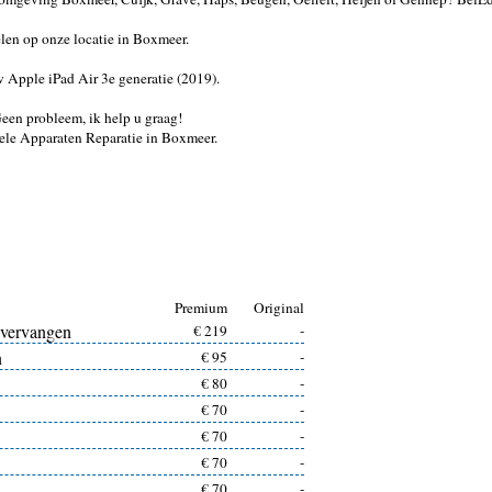
en op onze locatie in Boxmeer.
w Apple iPad Air 3e generatie (2019).
 Geen probleem, ik help u graag!
ele Apparaten Reparatie in Boxmeer.
Premium
Original
 vervangen
€ 219
-
n
€ 95
-
€ 80
-
€ 70
-
€ 70
-
€ 70
-
€ 70
-