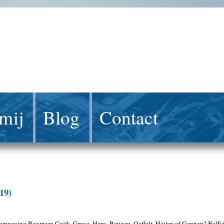
mij
Blog
Contact
19)
 omgeving Boxmeer, Cuijk, Grave, Haps, Beugen, Oeffelt, Heijen of Gennep? BelEdMa