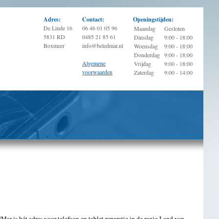
Adres:
Contact:
Openingstijden:
De Linde 16
06 46 01 05 96
Maandag
Gesloten
5831 RD
0485 21 85 61
Dinsdag
9:00 - 18:00
Boxmeer
info@beledmar.nl
Woensdag
9:00 - 18:00
Donderdag
9:00 - 18:00
Algemene
Vrijdag
9:00 - 18:00
voorwaarden
Zaterdag
9:00 - 14:00
r is hét adres voor telefoon en tablet reparatie in de regio Land van