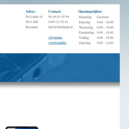
Adres:
Contact:
Openingstijden:
De Linde 16
06 46 01 05 96
Maandag
Gesloten
5831 RD
0485 21 85 61
Dinsdag
9:00 - 18:00
Boxmeer
info@beledmar.nl
Woensdag
9:00 - 18:00
Donderdag
9:00 - 18:00
Algemene
Vrijdag
9:00 - 18:00
voorwaarden
Zaterdag
9:00 - 14:00