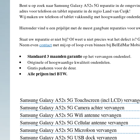
Bent u op zoek naar Samsung Galaxy A52s 5G reparatie in de omgeving
adres voor telefoon en tablet reparatie in de regio Land van Cuijk!
Wij maken uw telefoon of tablet vakkundig met hoogwaardige onderdel
Hieronder vind u een prijslijst met de meest gangbare reparaties voo
Staat uw reparatie er niet bij? Of weet u niet precies wat het defect is?
Neem even
contact
met mij op of loop even binnen bij BelEdMar Mobi
Standaard 3 maanden garantie
op het vervangen onderdeel.
Originele of hoogwaardige kwaliteit onderdelen.
Gratis parkeren voor de deur.
Alle prijzen incl BTW.
Samsung Galaxy A52s 5G Touchscreen (incl LCD) vervang
Samsung Galaxy A52s 5G Camera achter vervangen
Samsung Galaxy A52s 5G Wifi antenne vervangen
Samsung Galaxy A52s 5G Cellular antenne vervangen
Samsung Galaxy A52s 5G Microfoon vervangen
Samsung Galaxy A52s 5G USB dock vervangen