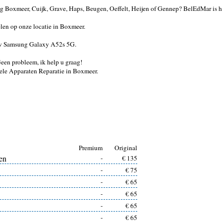
 Boxmeer, Cuijk, Grave, Haps, Beugen, Oeffelt, Heijen of Gennep? BelEdMar is h
en op onze locatie in Boxmeer.
r uw Samsung Galaxy A52s 5G.
 Geen probleem, ik help u graag!
ele Apparaten Reparatie in Boxmeer.
Premium
Original
en
-
€ 135
-
€ 75
-
€ 65
-
€ 65
-
€ 65
-
€ 65