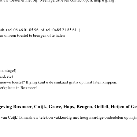
t uw toestel er niet bij? Neem gerust even contact op, ik help u graag!
ak. ( tel 06 46 01 05 96 of tel: 0485 21 85 61 )
n om een toestel te brengen of te halen
 montage!)
rd, etc)
nieuwe toestel? Bij mij kunt u de simkaart gratis op maat laten knippen.
werkplaats in Boxmeer!
mgeving Boxmeer, Cuijk, Grave, Haps, Beugen, Oeffelt, Heijen of G
and van Cuijk! Ik maak uw telefoon vakkundig met hoogwaardige onderdelen op mijn