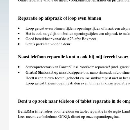
Onder reparatie vind u de meest voorkomende reparaties en prijzen. Staa
Reparatie op afspraak of loop even binnen
Loop gerust even binnen tijdens openingstijden of maak een afspra
Het is ook mogelijk om buiten openingstijden een afspraak te make
Goed bereikbaar vanaf de A73 afrit Boxmeer
Gratis parkeren voor de deur
Naast telefoon reparatie kunt u ook bij mij terecht voor:
Screenprotectors van PanzerGlass, voorkom reparatie! (incl. gratis
Gratis! Simkaart op maat knippen
(o.a. nano simcard, micro simca
Heeft u een nieuw toestel gekocht en uw simkaart past niet in het 
Loop gerust tijdens openingstijden even binnen in onze reparatie
Bent u op zoek naar telefoon of tablet reparatie in de o
BelEdMar is het adres voor telefoon en tablet reparatie in de regio L
Lees meer over beledmar. Of Kijk direct op onze reparatiepagina.