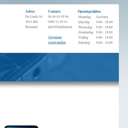
Adres:
Contact:
Openingstijden:
De Linde 16
06 46 01 05 96
Maandag
Gesloten
5831 RD
0485 21 85 61
Dinsdag
9:00 - 18:00
Boxmeer
info@beledmar.nl
Woensdag
9:00 - 18:00
Donderdag
9:00 - 18:00
Algemene
Vrijdag
9:00 - 18:00
voorwaarden
Zaterdag
9:00 - 14:00