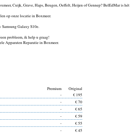
xmeer, Cuijk, Grave, Haps, Beugen, Oeffelt, Heijen of Gennep? BelEdMar is hét
en op onze locatie in Boxmeer.
 uw Samsung Galaxy S10e.
 Geen probleem, ik help u graag!
ele Apparaten Reparatie in Boxmeer.
Premium
Original
-
€ 195
-
€ 70
-
€ 65
-
€ 59
-
€ 55
-
€ 45