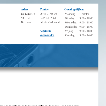
Adres:
Contact:
Openingstijden:
De Linde 16
06 46 01 05 96
Maandag
Gesloten
5831 RD
0485 21 85 61
Dinsdag
9:00 - 18:00
Boxmeer
info@beledmar.nl
Woensdag
9:00 - 18:00
Donderdag
9:00 - 18:00
Algemene
Vrijdag
9:00 - 18:00
voorwaarden
Zaterdag
9:00 - 14:00
 voor telefoon en tablet reparatie in de regio Land van Cuijk!