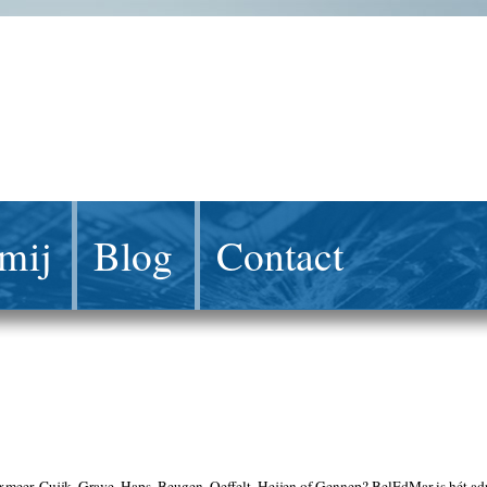
mij
Blog
Contact
er, Cuijk, Grave, Haps, Beugen, Oeffelt, Heijen of Gennep? BelEdMar is hét adres