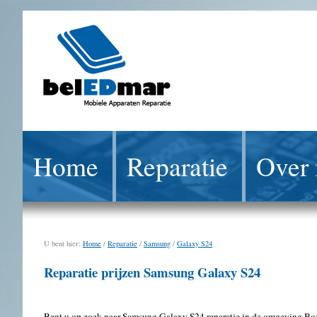
Home
Reparatie
Over 
U bent hier:
Home
/
Reparatie
/
Samsung
/
Galaxy S24
Reparatie prijzen Samsung Galaxy S24
Bent u op zoek naar Samsung Galaxy S24 reparatie in de omgeving Boxme