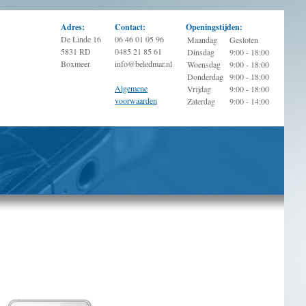
Adres:
Contact:
Openingstijden:
De Linde 16
06 46 01 05 96
Maandag
Gesloten
5831 RD
0485 21 85 61
Dinsdag
9:00 - 18:00
Boxmeer
info@beledmar.nl
Woensdag
9:00 - 18:00
Donderdag
9:00 - 18:00
Algemene
Vrijdag
9:00 - 18:00
voorwaarden
Zaterdag
9:00 - 14:00