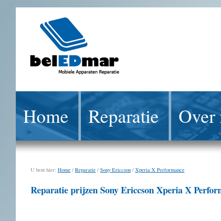
Home
Reparatie
Over 
U bent hier:
Home
/
Reparatie
/
Sony Ericcson
/
Xperia X Performance
Reparatie prijzen Sony Ericcson Xperia X Perfo