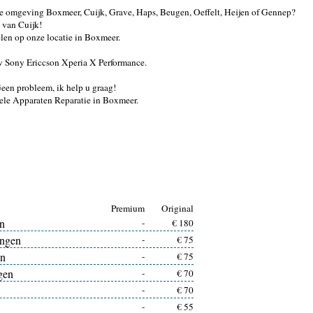
de omgeving Boxmeer, Cuijk, Grave, Haps, Beugen, Oeffelt, Heijen of Gennep?
d van Cuijk!
en op onze locatie in Boxmeer.
 uw Sony Ericcson Xperia X Performance.
 Geen probleem, ik help u graag!
ele Apparaten Reparatie in Boxmeer.
Premium
Original
en
-
€ 180
angen
-
€ 75
en
-
€ 75
gen
-
€ 70
-
€ 70
-
€ 55