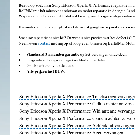
Bent u op zoek naar Sony Ericcson Xperia X Performance reparatie in 
BelEdMar is hét adres voor telefoon en tablet reparatie in de regio Lan
Wij maken uw telefoon of tablet vakkundig met hoogwaardige onderdel
Hieronder vind u een prijslijst met de meest gangbare reparaties voor
Staat uw reparatie er niet bij? Of weet u niet precies wat het defect is?
Neem even
contact
met mij op of loop even binnen bij BelEdMar Mobi
Standaard 3 maanden garantie
op het vervangen onderdeel.
Originele of hoogwaardige kwaliteit onderdelen.
Gratis parkeren voor de deur.
Alle prijzen incl BTW.
Sony Ericcson Xperia X Performance Touchscreen vervang
Sony Ericcson Xperia X Performance Cellular antenne verv
Sony Ericcson Xperia X Performance Wifi antenne vervang
Sony Ericcson Xperia X Performance Camera achter vervan
Sony Ericcson Xperia X Performance Achterkant vervangen
Sony Ericcson Xperia X Performance Accu vervangen